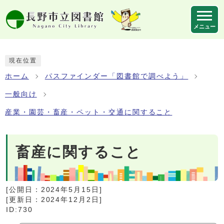
ページの先頭です
メニュー
ここから本文です
現在位置
ホーム
パスファインダー「図書館で調べよう」
一般向け
産業・園芸・畜産・ペット・交通に関すること
畜産に関すること
[公開日：
2024年5月15日
]
[更新日：
2024年12月2日
]
ID:730