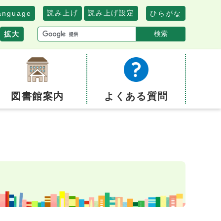
読み上げ
読み上げ設定
anguage
ひらがな
検索
拡大
図書館案内
よくある質問