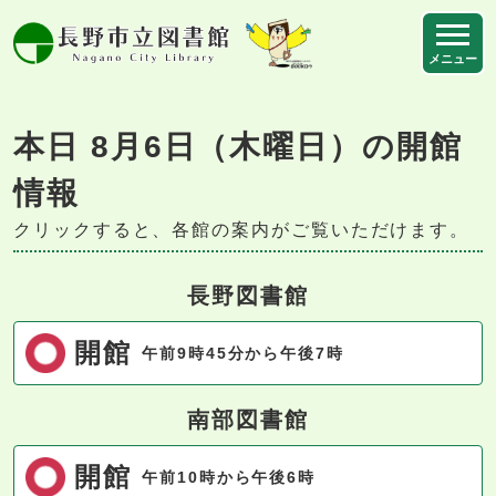
ページの先頭です
メニュー
ここから本文です
本日
8月6日（木曜日）の開館
情報
クリックすると、各館の案内がご覧いただけます。
長野図書館
開館
午前9時45分から午後7時
南部図書館
開館
午前10時から午後6時