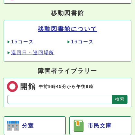
移動図書館
移動図書館について
15コース
16コース
巡回日・巡回場所
障害者ライブラリー
開館
午前9時45分から午後6時
分室
市民文庫